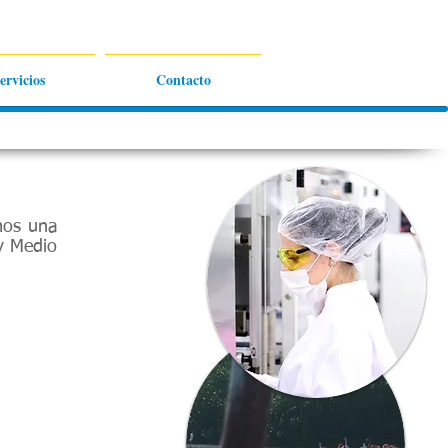
ervicios
Contacto
mos una
y Medio